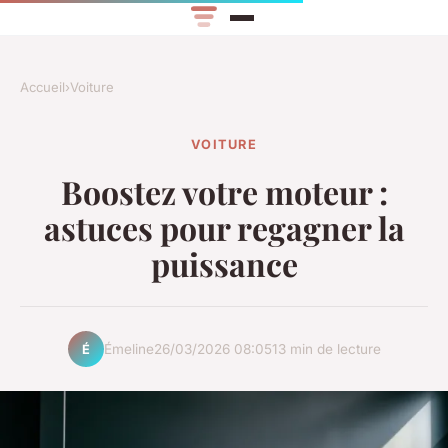
Accueil
›
Voiture
VOITURE
Boostez votre moteur :
astuces pour regagner la
puissance
Émeline
26/03/2026 08:05
13 min de lecture
É