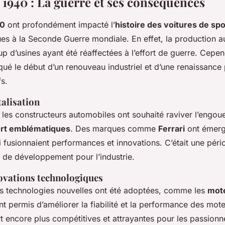
 1940 : La guerre et ses conséquences
40
ont profondément impacté l’
histoire des voitures de spo
ues à la Seconde Guerre mondiale. En effet, la production a
p d’usines ayant été réaffectées à l’effort de guerre. Cepend
qué le début d’un renouveau industriel et d’une renaissance 
fs.
talisation
 les constructeurs automobiles ont souhaité raviver l’engou
ort emblématiques
. Des marques comme
Ferrari
ont émergé
 fusionnaient performances et innovations. C’était une pér
 de développement pour l’industrie.
ovations technologiques
es technologies nouvelles ont été adoptées, comme les
mote
 permis d’améliorer la fiabilité et la performance des mote
t encore plus compétitives et attrayantes pour les passionn