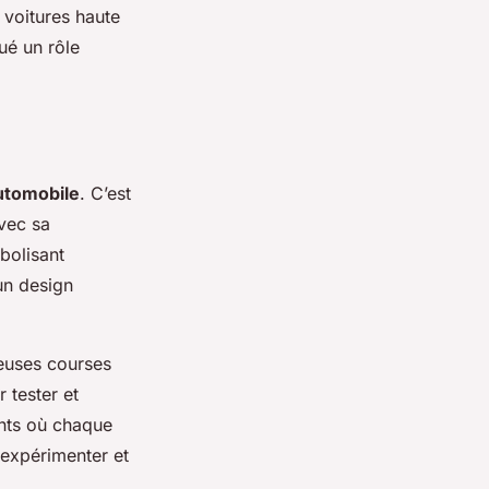
s voitures haute
ué un rôle
utomobile
. C’est
vec sa
bolisant
un design
euses courses
 tester et
ants où chaque
 expérimenter et