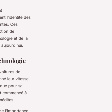
nt
nt l’identité des
ntes. Ces
ction de
ologie et de la
’aujourd’hui.
echnologie
voitures de
nné leur vitesse
ique pour sa
ont commencé à
nédites.
de l’importance.