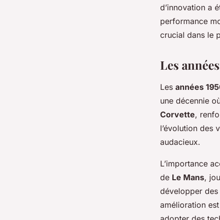
d’innovation a é
performance mode
crucial dans le 
Les années 
Les
années 195
une décennie où
Corvette
, renf
l’évolution des 
audacieux.
L’importance ac
de
Le Mans
, jo
développer des 
amélioration est
adopter des tec