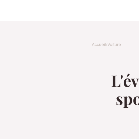
Accueil
›
Voiture
L'év
spo