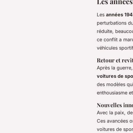
Les années
Les
années 19
perturbations d
réduite, beaucou
ce conflit a mar
véhicules sporti
Retour et revi
Après la guerre,
voitures de sp
des modèles qui
enthousiasme et
Nouvelles inn
Avec la paix, d
Ces avancées ont
voitures de spor