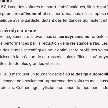
uants
 57
, l’une des voitures de sport emblématiques, illustre par
e pour son
raffinement
et ses performances, elle s’impose 
étique avant-gardiste, dictant des tendances qui restent inf
en aérodynamisme
voit également des avancées en
aérodynamisme
, orientée
es performances par la réduction de la résistance à l’air. Le
s des études scientifiques pour optimiser le profil des voitu
isent à la création de carrosseries plus effilées et aérody
tteindre de plus grandes vitesses.
es 1930 marquent un tournant décisif où le
design automobi
nfluençant non seulement l’apparence des voitures mais auss
 circuits. Cet héritage stylistique continue de façonner l’indu