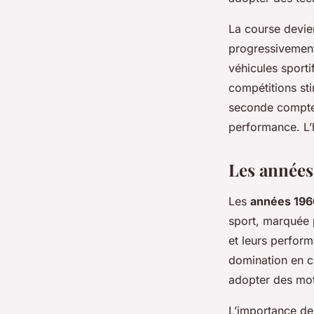
La course devien
progressivement 
véhicules sporti
compétitions st
seconde compte, 
performance. L’h
Les années 
Les
années 196
sport, marquée p
et leurs perfor
domination en c
adopter des mote
L’importance d