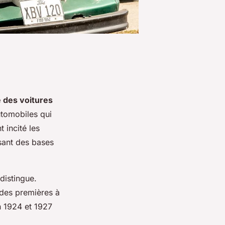
e des voitures
utomobiles qui
 incité les
ssant des bases
distingue.
 des premières à
n 1924 et 1927