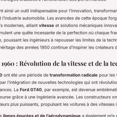
t ainsi un outil indispensable pour l’innovation, transforma
l’industrie automobile. Les avancées de cette époque forge
fs modernes, alliant
vitesse
et solutions mécaniques innova
imulent une quête incessante de la perfection où chaque fra
poussant les ingénieurs à repousser les limites de la techn
éritage des années 1950 continue d’inspirer les créateurs d
1960 : Révolution de la vitesse et de la t
0
ont été une période de
transformation radicale
pour les 
ar l’intégration de nouvelles technologies qui ont révolutio
mances. La
Ford GT40
, par exemple, est devenue emblémat
ourse grâce à une ingénierie avancée. Les constructeurs 
urs plus puissants, propulsant les voitures à des vitesses i
es
lignes épurées et de l’aérodynamique
a également pris 