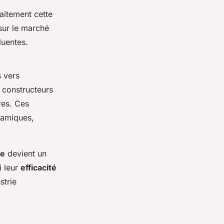
faitement cette
sur le marché
luentes.
s vers
s constructeurs
res. Ces
namiques,
le
devient un
i leur
efficacité
strie