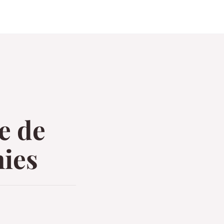
re de
nies