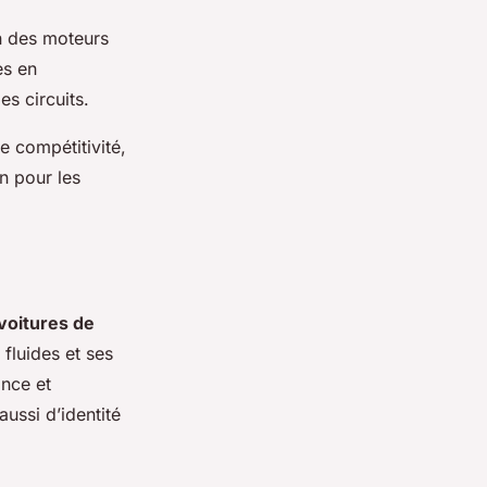
on des moteurs
es en
es circuits.
e compétitivité,
on pour les
 voitures de
fluides et ses
ance et
ussi d’identité