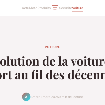
Actu
Moto
Produits
Securite
Voiture
VOITURE
olution de la voitu
rt au fil des décen
Ambre
1 mars 2025
9 min de lecture
A